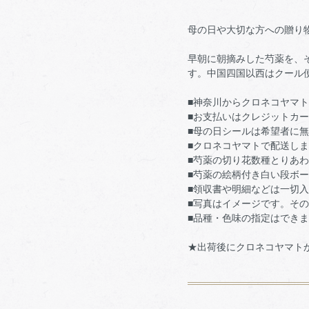
母の日や大切な方への贈り
早朝に朝摘みした芍薬を、
す。中国四国以西はクール
■神奈川からクロネコヤマ
■お支払いはクレジットカ
■母の日シールは希望者に
■クロネコヤマトで配送し
■芍薬の切り花数種とりあ
■芍薬の絵柄付き白い段ボ
■領収書や明細などは一切
■写真はイメージです。そ
■品種・色味の指定はでき
★出荷後にクロネコヤマト