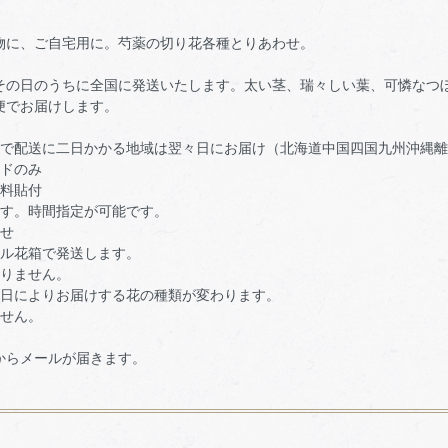
物に、ご自宅用に。芍薬の切り花各種とりあわせ。
その日のうちに全国に発送いたします。太い茎、瑞々しい葉、可憐なつ
便でお届けします。
トで配送に二日かかる地域は翌々日にお届け（北海道中国四国九州沖縄
ードのみ
無料貼付
ます。時間指定が可能です。
わせ
ール花箱で発送します。
入りません。
の日によりお届けする花の種類が変わります。
ません。
からメールが届きます。